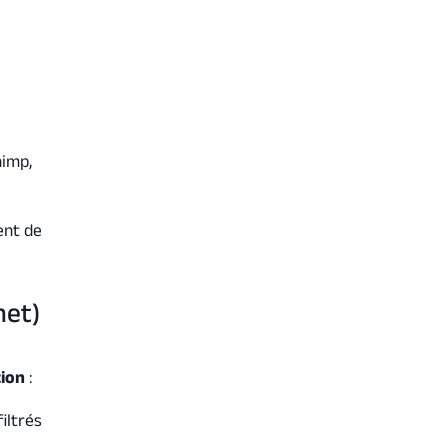
himp,
nt de
net)
tion
:
iltrés