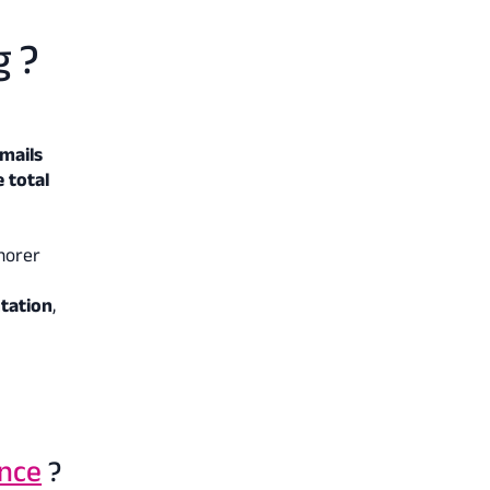
g ?
mails
 total
norer
tation
,
nce
?