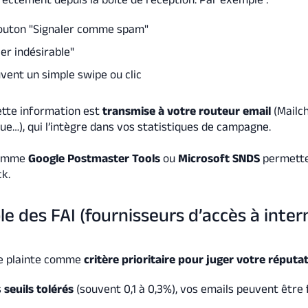
 bouton "Signaler comme spam"
ier indésirable"
uvent un simple swipe ou clic
cette information est
transmise à votre routeur email
(Mailc
e…), qui l’intègre dans vos statistiques de campagne.
comme
Google Postmaster Tools
ou
Microsoft SNDS
permette
ck.
ôle des FAI (fournisseurs d’accès à inter
s
 de plainte comme
critère prioritaire pour juger votre réputa
s
seuils tolérés
(souvent 0,1 à 0,3%), vos emails peuvent être f