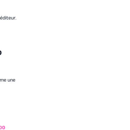
éditeur.
?
ême une
100