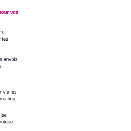
 pour vos
rs
 les
s envois,
e
r via les
mailing,
aise
hnique