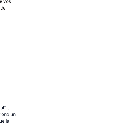
ne vos
ide
uffit
rend un
ue la