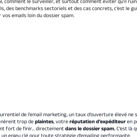
al, comment le surveiller, et surtout comment éviter qu’il rui
s, des benchmarks sectoriels et des cas concrets, c’est le gu
 vos emails loin du dossier spam.
rrentiel de l’email marketing, un taux d’ouverture élevé ne s
énèrent trop de
plaintes
, votre
réputation d’expéditeur
en p
t fort de finir... directement
dans le dossier spam.
C’est là q
 : un enjeu clé pour toute stratégie d’emailing performante.