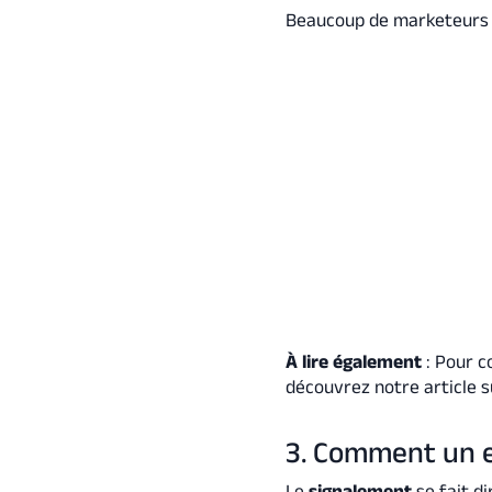
Beaucoup de marketeurs le
À lire également
: Pour c
découvrez notre article s
3. Comment un e
Le
signalement
se fait d