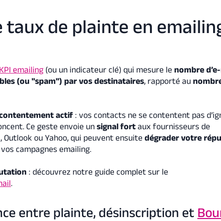
e taux de plainte en emailin
KPI emailing
(ou un indicateur clé) qui mesure le
nombre d’e-
bles (ou "spam") par vos destinataires
, rapporté au
nombre
contentement actif
: vos contacts ne se contentent pas d’ig
noncent. Ce geste envoie un
signal fort
aux fournisseurs de
 Outlook ou Yahoo, qui peuvent ensuite
dégrader votre répu
 vos campagnes emailing.
putation
: découvrez notre guide complet sur le
mail
.
ence entre plainte, désinscription et
Bou