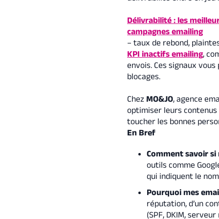
Délivrabilité : les meil
campagnes emailing
– taux de rebond, plaint
KPI inactifs emailing
, co
envois. Ces signaux vous 
blocages.
Chez
MO&JO
, agence ema
optimiser leurs contenus 
toucher les bonnes pers
En Bref
Comment savoir si
outils comme Google
qui indiquent le no
Pourquoi mes email
réputation, d’un co
(SPF, DKIM, serveur