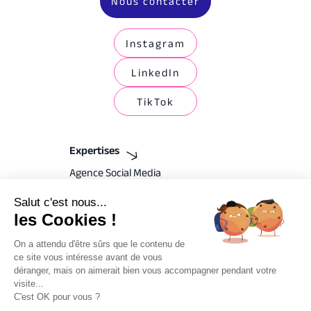
Nous contacter
Instagram
LinkedIn
TikTok
Expertises
Agence Social Media
Agence Emailing Marketing
Salut c'est nous...
les Cookies !
Agence SEA
On a attendu d'être sûrs que le contenu de
Agence SEO Lille
ce site vous intéresse avant de vous
déranger, mais on aimerait bien vous accompagner pendant votre
Agence CRM
visite...
Branding & Plateforme de marque
C'est OK pour vous ?