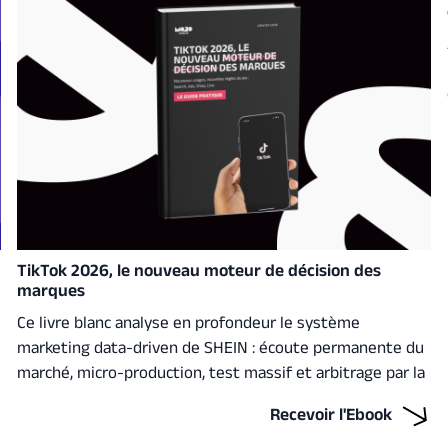
TikTok 2026, le nouveau moteur de décision des
marques
Ce livre blanc analyse en profondeur le système
marketing data-driven de SHEIN : écoute permanente du
marché, micro-production, test massif et arbitrage par la
performance réelle. Un décryptage structuré pour
Recevoir l'Ebook
comprendre ce qui peut être adapté… et ce qui doit être
évité.