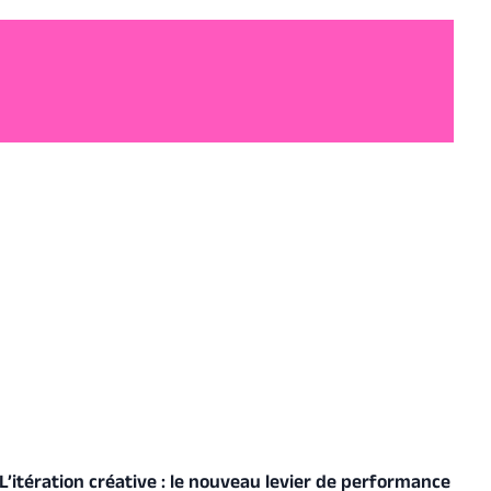
retours pour améliorer votre référencement naturel. En
bonus, des conseils malins comme l’utilisation de QR
codes ou de questionnaires de satisfaction pour
collecter encore plus d’avis.
L’itération créative : le nouveau levier de performance