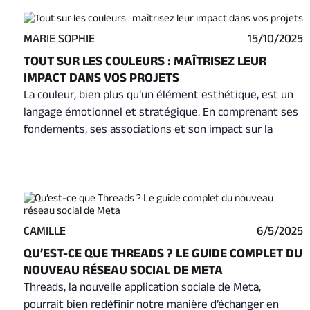
entreprise, l’enjeu est simple : rester présente au bon
moment, avec le bon message, pour être choisie plus
MARIE SOPHIE
15/10/2025
facilement.
TOUT SUR LES COULEURS : MAÎTRISEZ LEUR
IMPACT DANS VOS PROJETS
La couleur, bien plus qu’un élément esthétique, est un
langage émotionnel et stratégique. En comprenant ses
fondements, ses associations et son impact sur la
perception, il devient possible de créer des univers
visuels cohérents et mémorables. Maîtriser les
harmonies colorées donne du sens et de la force à
chaque projet, qu’il s’agisse de design, de
communication ou de branding.
CAMILLE
6/5/2025
QU’EST-CE QUE THREADS ? LE GUIDE COMPLET DU
NOUVEAU RÉSEAU SOCIAL DE META
Threads, la nouvelle application sociale de Meta,
pourrait bien redéfinir notre manière d’échanger en