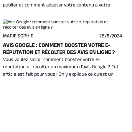
publier et comment adapter votre contenu à votre
audience pour booster votre visibilité. Que vous soyez
une entreprise ou un professionnel, nous vous
dévoilons les secrets d’une stratégie LinkedIn efficace,
des formats de posts à privilégier aux moments clés
MARIE SOPHIE
28/8/2024
pour publier. Ne manquez plus aucune opportunité et
AVIS GOOGLE : COMMENT BOOSTER VOTRE E-
faites décoller vos publications !
RÉPUTATION ET RÉCOLTER DES AVIS EN LIGNE ?
Vous voulez savoir comment booster votre e-
réputation et récolter un maximum d’avis Google ? Cet
article est fait pour vous ! On y explique ce qu’est un
avis Google et pourquoi ils sont essentiels pour votre
business. Vous découvrirez comment ajouter, consulter,
modifier ou même supprimer un avis, le tout avec des
astuces simples et pratiques. Mais ce n’est pas tout !
L’article vous dévoile aussi comment transformer des
avis négatifs en opportunités, encourager vos clients à
partager leur expérience, et utiliser ces précieux