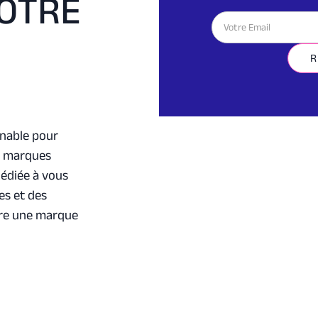
OTRE
rnable pour
de marques
édiée à vous
es et des
ire une marque