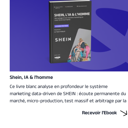
Shein, IA & l'homme
Ce livre blanc analyse en profondeur le système
marketing data-driven de SHEIN : écoute permanente du
marché, micro-production, test massif et arbitrage par la
performance réelle. Un décryptage structuré pour
Recevoir l'Ebook
comprendre ce qui peut être adapté… et ce qui doit être
évité.