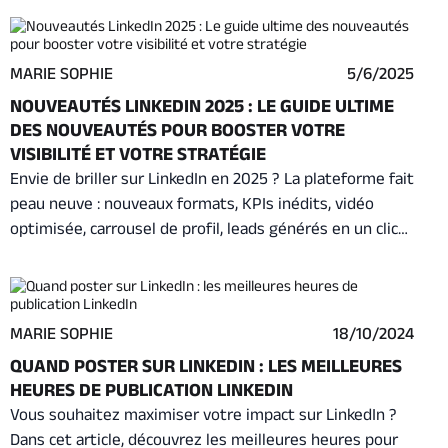
MARIE SOPHIE
5/6/2025
NOUVEAUTÉS LINKEDIN 2025 : LE GUIDE ULTIME
DES NOUVEAUTÉS POUR BOOSTER VOTRE
VISIBILITÉ ET VOTRE STRATÉGIE
Envie de briller sur LinkedIn en 2025 ? La plateforme fait
peau neuve : nouveaux formats, KPIs inédits, vidéo
optimisée, carrousel de profil, leads générés en un clic…
Découvrez tout ce qu’il faut savoir pour booster votre
visibilité et transformer vos publications en leviers de
performance. Ce guide vous donne les clés pour tirer
parti de chaque nouveauté LinkedIn.
MARIE SOPHIE
18/10/2024
QUAND POSTER SUR LINKEDIN : LES MEILLEURES
HEURES DE PUBLICATION LINKEDIN
Vous souhaitez maximiser votre impact sur LinkedIn ?
Dans cet article, découvrez les meilleures heures pour