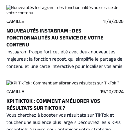
d’aujourd’hui… et des opportunités pour les marques qui
veulent créer une vraie préférence.
CAMILLE
11/8/2025
NOUVEAUTÉS INSTAGRAM : DES
FONCTIONNALITÉS AU SERVICE DE VOTRE
CONTENU
Instagram frappe fort cet été avec deux nouveautés
majeures : la fonction repost, qui simplifie le partage de
contenu et une carte interactive pour localiser vos amis.
Des outils pensés pour booster la visibilité, renforcer
les liens et offrir de nouvelles opportunités aux
créateurs, marques et entreprises. Découvrez comment
CAMILLE
19/10/2024
ces fonctionnalités peuvent transformer votre
KPI TIKTOK : COMMENT AMÉLIORER VOS
présence sur la plateforme.
RÉSULTATS SUR TIKTOK ?
Vous cherchez à booster vos résultats sur TikTok et
toucher une audience plus large ? Découvrez les 9 KPIs
essentiels à suivre pour optimiser votre stratégie