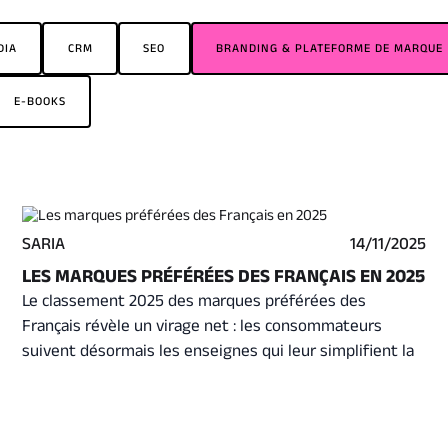
DIA
CRM
SEO
BRANDING & PLATEFORME DE MARQUE
E-BOOKS
SARIA
14/11/2025
LES MARQUES PRÉFÉRÉES DES FRANÇAIS EN 2025
Le classement 2025 des marques préférées des
Français révèle un virage net : les consommateurs
suivent désormais les enseignes qui leur simplifient la
vie et inspirent confiance. Action, Leroy Merlin,
Decathlon ou Picard s’imposent grâce à leur utilité et
leur constance. Une photographie claire des attentes