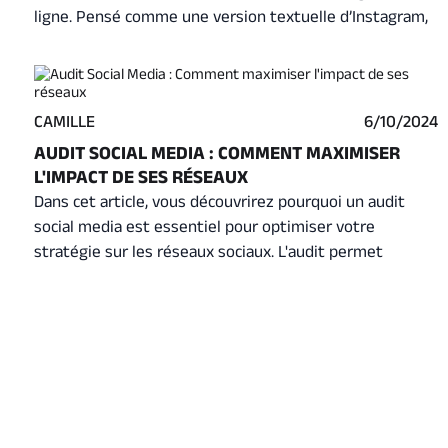
ligne. Pensé comme une version textuelle d’Instagram,
ce réseau mise sur la sobriété, la proximité et la qualité
des échanges. MO&JO décrypte dans ce guide complet
comment Threads fonctionne, pourquoi il séduit déjà
des millions d’internautes, et ce que votre entreprise
CAMILLE
6/10/2024
peut en tirer dès maintenant.
AUDIT SOCIAL MEDIA : COMMENT MAXIMISER
L'IMPACT DE SES RÉSEAUX
Dans cet article, vous découvrirez pourquoi un audit
social media est essentiel pour optimiser votre
stratégie sur les réseaux sociaux. L'audit permet
d'analyser en profondeur vos comptes, d'évaluer la
cohérence de votre branding, d'examiner la qualité et la
performance de vos publications, et de mieux
comprendre l'impact de vos actions sur chaque
plateforme. Cet article vous guidera également sur les
meilleurs outils à utiliser pour un audit social media
efficace !