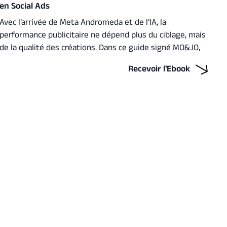
en Social Ads
Avec l’arrivée de Meta Andromeda et de l’IA, la
performance publicitaire ne dépend plus du ciblage, mais
de la qualité des créations. Dans ce guide signé MO&JO,
découvre comment l’itération créative, tester, apprendre,
Recevoir l'Ebook
adapter, devient le moteur de campagnes plus
intelligentes, durables et performantes.