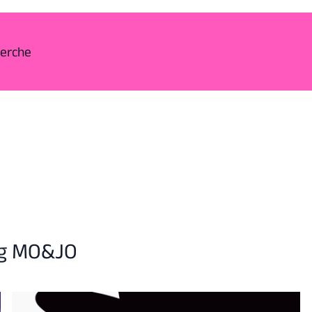
herche
ng MO&JO