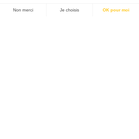
Agence UGC
Non merci
Je choisis
OK pour moi
AXEPTIO CONSENT
Plateforme de Ges
Références
À propos
Notre plateforme v
L'agence
Nous rejoindre
Blog
Contact
19 Square Dutilleul - 59800 Lille - Tel :
03 28 52 04 80