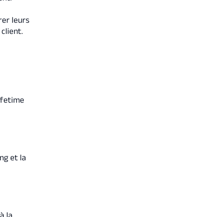
rer leurs
client.
lifetime
ng et la
à la