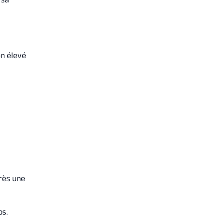
on élevé
rès une
ps.