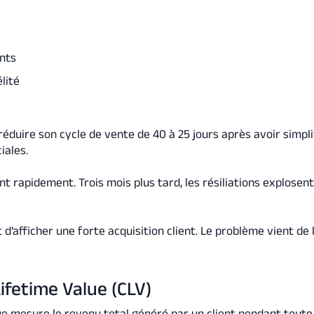
ents
lité
éduire son cycle de vente de 40 à 25 jours après avoir simpli
ales.
 rapidement. Trois mois plus tard, les résiliations explosent
d’afficher une forte acquisition client. Le problème vient de 
.
ifetime Value (CLV)
ue mesure le revenu total généré par un client pendant toute