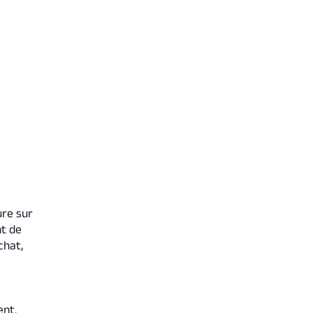
re sur
nt de
chat,
ent.