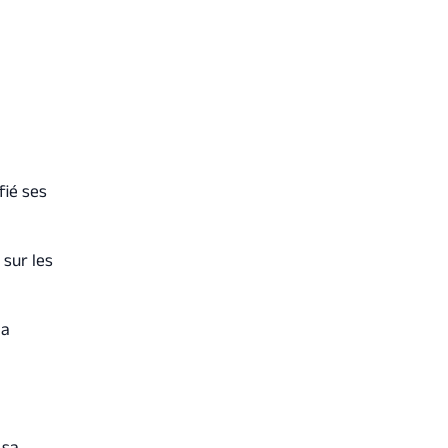
fié ses
 sur les
la
 sa