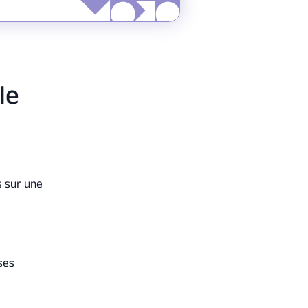
le
s sur une
ses