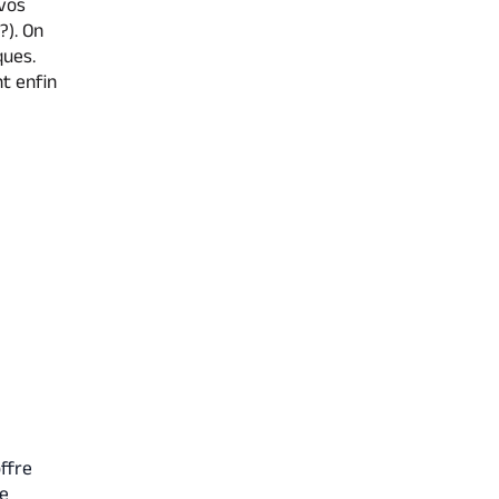
 vos
?). On
ques.
t enfin
ffre
Le