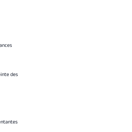
hances
einte des
entantes