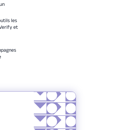
’un
utils les
Verify et
ampagnes
e