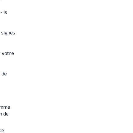
-ils
s signes
r votre
s de
comme
n de
de