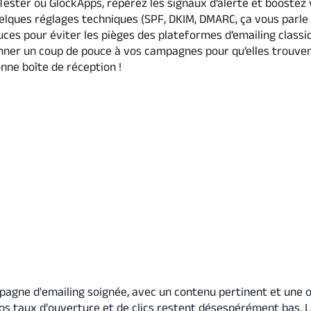
ester ou GlockApps, repérez les signaux d’alerte et boostez
lques réglages techniques (SPF, DKIM, DMARC, ça vous parle 
ces pour éviter les pièges des plateformes d’emailing classi
ner un coup de pouce à vos campagnes pour qu’elles trouven
onne boîte de réception !
agne d'emailing soignée, avec un contenu pertinent et une o
os taux d'ouverture et de clics restent désespérément bas. 