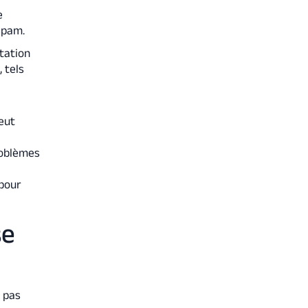
e
spam.
tation
 tels
eut
roblèmes
 pour
se
e pas