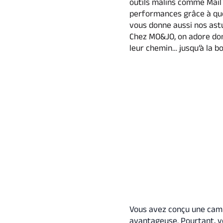
outils malins comme MailT
performances grâce à que
vous donne aussi nos astu
Chez MO&JO, on adore don
leur chemin… jusqu’à la b
Vous avez conçu une camp
avantageuse. Pourtant, v