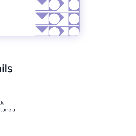
ils
 de
taire a