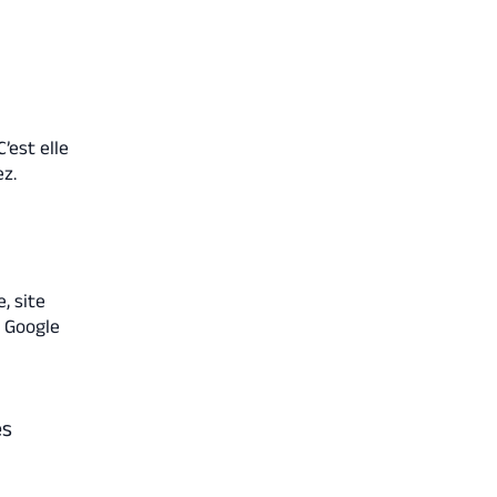
 C’est elle
ez.
, site
s Google
es