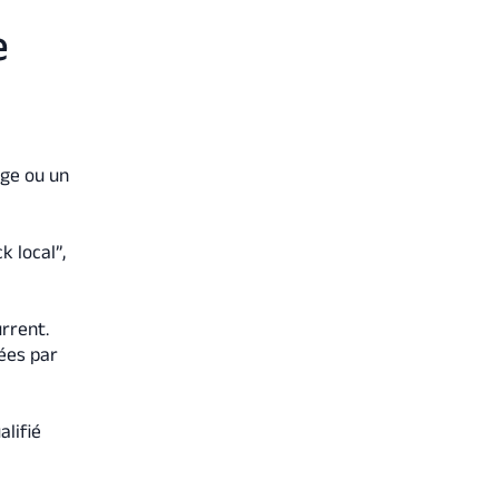
e
age ou un
k local”,
rrent.
ées par
alifié