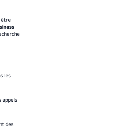
 être
siness
echerche
s les
s appels
ant des