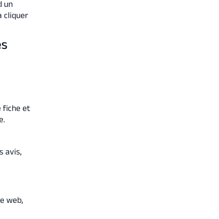
d un
 cliquer
es
e fiche et
e.
 avis,
le web,