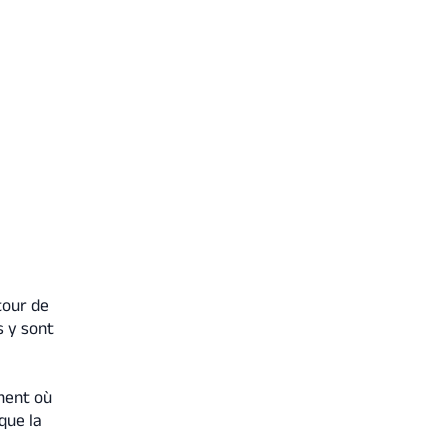
tour de
s y sont
oment où
que la