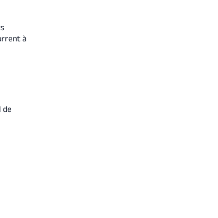
rs
urrent à
l de
t