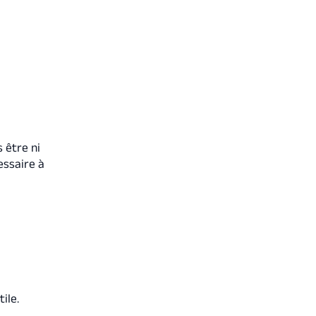
s être ni
ssaire à
ile.