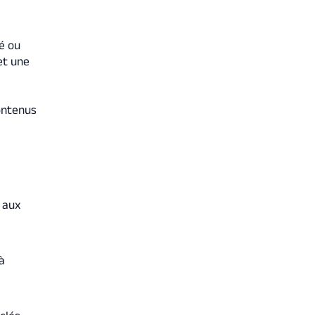
é ou
et une
ontenus
e aux
à