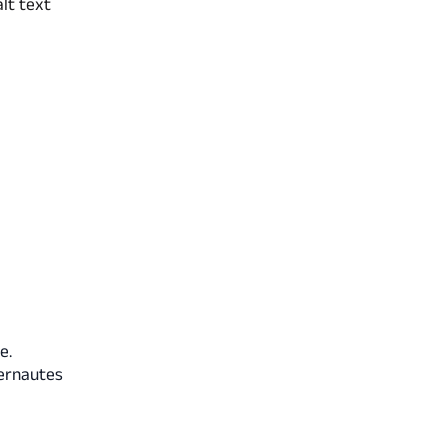
alt text
e.
ternautes