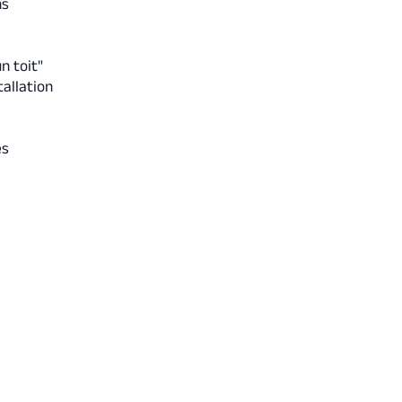
ns
n toit"
tallation
es