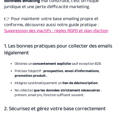
données emailing
mal construite, c’est un risque
juridique et une perte d’efficacité marketing.
👉 Pour maintenir votre base emailing propre et
conforme, découvrez aussi notre guide pratique :
Suppression des inactifs : règles RGPD et plan d’action
1. Les bonnes pratiques pour collecter des emails
légalement
Obtenez un
consentement explicite
sauf exception B2B.
Précisez l’objectif :
prospection
,
envoi d’informations
,
promotion produit
…
Intégrez systématiquement un
lien de désinscription
.
Ne collectez
que les données strictement nécessaires
:
prénom, email pro, fonction suffisent souvent.
2. Sécurisez et gérez votre base correctement