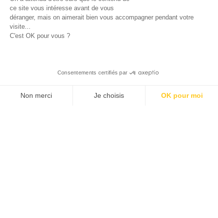
TikTok
ce site vous intéresse avant de vous
déranger, mais on aimerait bien vous accompagner pendant votre
visite...
C'est OK pour vous ?
Expertises
Agence Social Media
Consentements certifiés par
Agence Emailing Marketing
Agence SEA
Non merci
Je choisis
OK pour moi
Agence SEO Lille
AXEPTIO CONSENT
Plateforme de Ges
Agence CRM
Branding & Plateforme de marque
Notre plateforme v
Agence Web Design
Conseil marketing
Stratégie Communication Partenariat
Agence Display