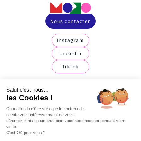
Nous contacter
Instagram
LinkedIn
TikTok
Expertises
Salut c'est nous...
les Cookies !
Agence Social Media
On a attendu d'être sûrs que le contenu de
Agence Emailing Marketing
ce site vous intéresse avant de vous
déranger, mais on aimerait bien vous accompagner pendant votre
Agence SEA
visite...
Agence SEO Lille
C'est OK pour vous ?