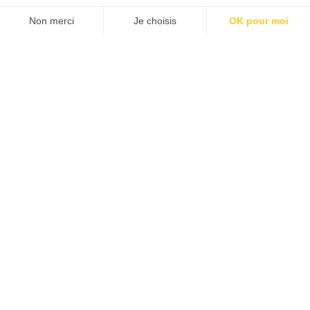
Agence Emailing Marketing
Non merci
Je choisis
OK pour moi
Agence SEA
AXEPTIO CONSENT
Plateforme de Ges
Agence SEO Lille
Agence CRM
Notre plateforme v
Branding & Plateforme de marque
Agence Web Design
Conseil marketing
Stratégie Communication Partenariat
Agence Display
Agence Publicité Offline
Agence Social Ads
Agence Community Management
Agence UGC