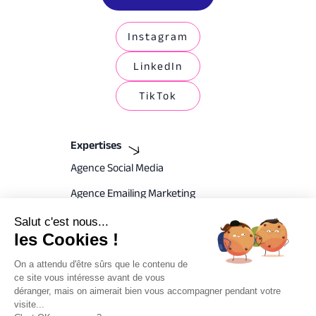
Instagram
LinkedIn
TikTok
Expertises
Agence Social Media
Agence Emailing Marketing
Agence SEA
Salut c'est nous...
les Cookies !
Agence SEO Lille
On a attendu d'être sûrs que le contenu de
Agence CRM
ce site vous intéresse avant de vous
déranger, mais on aimerait bien vous accompagner pendant votre
Branding & Plateforme de marque
visite...