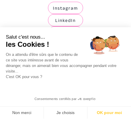
Instagram
LinkedIn
TikTok
Salut c'est nous...
les Cookies !
Expertises
On a attendu d'être sûrs que le contenu de
ce site vous intéresse avant de vous
Agence Social Media
déranger, mais on aimerait bien vous accompagner pendant votre
visite...
Agence Emailing Marketing
C'est OK pour vous ?
Agence SEA
Agence SEO Lille
Consentements certifiés par
Agence CRM
Non merci
Je choisis
OK pour moi
Branding & Plateforme de marque
AXEPTIO CONSENT
Plateforme de Ges
Agence Web Design