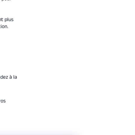
nt plus
ion.
dez à la
vos