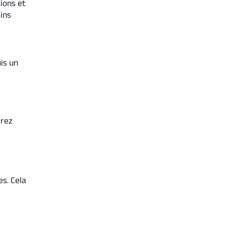
ions et
ins
is un
rez
s. Cela
u