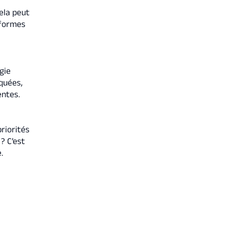
ela peut
eformes
gie
quées,
entes.
riorités
? C’est
.