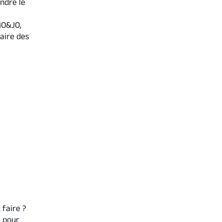
ndre le
MO&JO,
aire des
faire ?
s pour