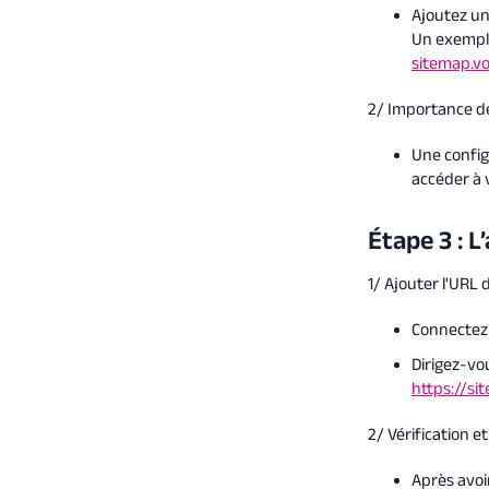
Ajoutez un
Un exemple
sitemap.v
2/ Importance de
Une config
accéder à 
Étape 3 : 
1/ Ajouter l'URL
Connectez-
Dirigez-vo
https://s
2/ Vérification e
Après avoi