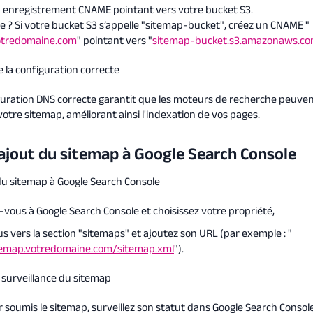
 enregistrement CNAME pointant vers votre bucket S3.
 ? Si votre bucket S3 s’appelle "sitemap-bucket", créez un CNAME "
otredomaine.com
" pointant vers "
sitemap-bucket.s3.amazonaws.c
 la configuration correcte
uration DNS correcte garantit que les moteurs de recherche peuven
votre sitemap, améliorant ainsi l'indexation de vos pages.
L’ajout du sitemap à Google Search Console
 du sitemap à Google Search Console
vous à Google Search Console et choisissez votre propriété,
us vers la section "sitemaps" et ajoutez son URL (par exemple : "
itemap.votredomaine.com/sitemap.xml
").
t surveillance du sitemap
r soumis le sitemap, surveillez son statut dans Google Search Console