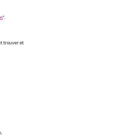
om
".
t trouver et
,