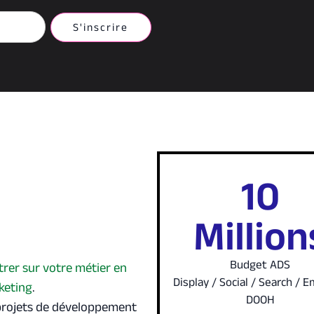
10
Million
Budget ADS
rer sur votre métier en
Display / Social / Search / E
rketing
.
DOOH
 projets de développement