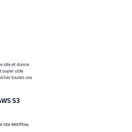
re site et donne
 super utile
nicher toutes vos
 AWS S3
e site Webflow,