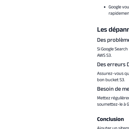
Google vou
rapidement
Les dépann
Des problème
Si Google Search 
AWS S3.
Des erreurs 
Assurez-vous que
bon bucket S3.
Besoin de me
Mettez régulière
soumettez-le à G
Conclusion
Ajouter un sitem