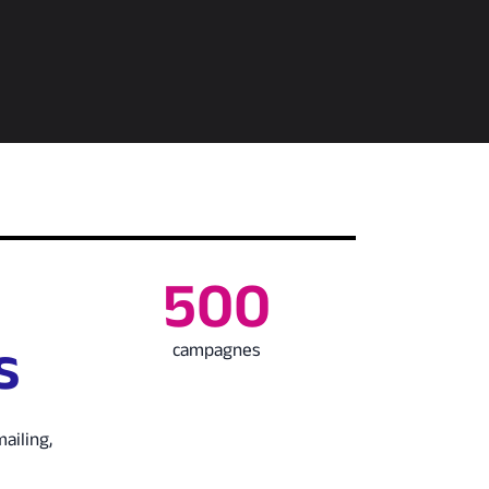
500
s
campagnes
mailing,