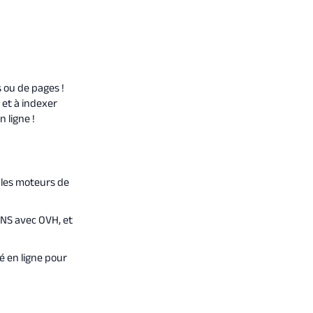
s ou de pages !
 et à indexer
 ligne !
 les moteurs de
DNS avec OVH, et
é en ligne pour