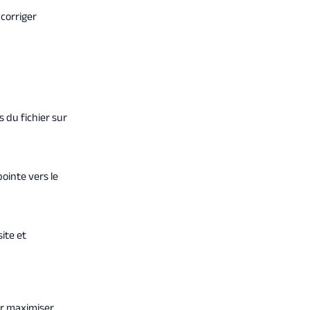
 corriger
 du fichier sur
ointe vers le
ite et
ur maximiser